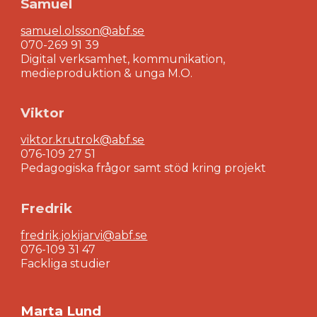
Samuel
samuel.olsson@abf.se
070-269 91 39
Digital verksamhet, kommunikation,
medieproduktion & unga M.O.
Viktor
viktor.krutrok
@abf.se
07
6-109 27 51
Pedagogiska frågor samt stöd kring projekt
Fredrik
fredrik.jokijarvi@abf.se
076-109
31 47
Fackliga studier
Marta Lund